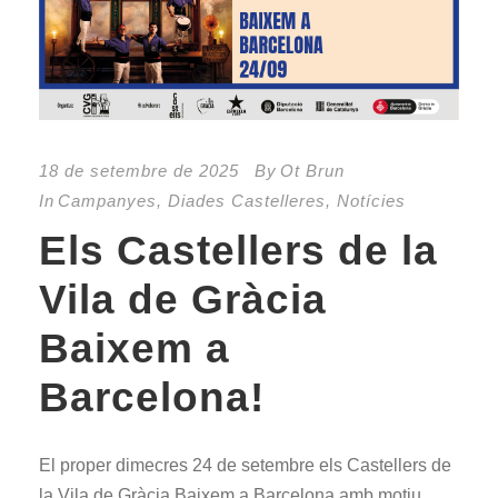
18 de setembre de 2025
By
Ot Brun
In
Campanyes
,
Diades Castelleres
,
Notícies
Els Castellers de la
Vila de Gràcia
Baixem a
Barcelona!
El proper dimecres 24 de setembre els Castellers de
la Vila de Gràcia Baixem a Barcelona amb motiu