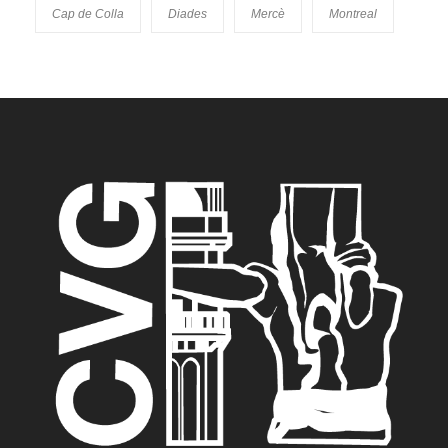
Cap de Colla
Diades
Mercè
Montreal