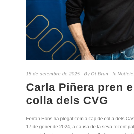
15 de setembre de 2025
By
Ot Brun
In
Notície
Carla Piñera pren e
colla dels CVG
Ferran Pons ha plegat com a cap de colla dels Cast
17 de gener de 2024, a causa de la seva recent pate