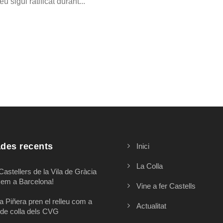
u sigui ratificat durant...
ades recents
Inici
La Colla
Castellers de la Vila de Gràcia
xem a Barcelona!
Vine a fer Castells
a Piñera pren el relleu com a
Actualitat
de colla dels CVG