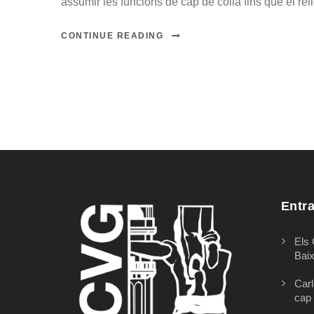
assumir les funcions de cap de colla fins que el relle
CONTINUE READING
Entr
Els 
Bai
Carl
cap 