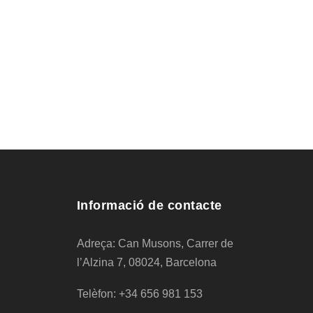
Informació de contacte
Adreça: Can Musons, Carrer de
l’Alzina 7, 08024, Barcelona
Telèfon: +34 656 981 153