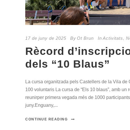
17 de juny de 2025
By
Ot Brun
In
Activitats
,
N
Rècord d’inscripcio
dels “10 Blaus”
La cursa organitzada pels Castellers de la Vila d
100 voluntaris La cursa de “Els 10 blaus”, amb un r
reunirper primera vegada més de 1000 participants
juny.Enguany,...
CONTINUE READING