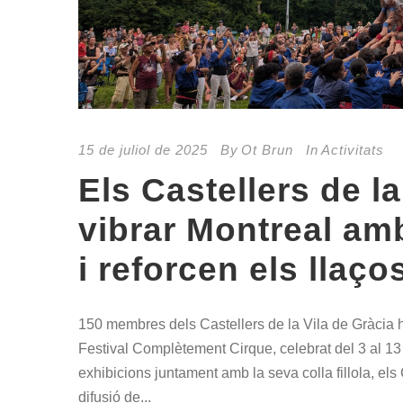
15 de juliol de 2025
By
Ot Brun
In
Activitats
Els Castellers de la
vibrar Montreal am
i reforcen els llaço
150 membres dels Castellers de la Vila de Gràcia ha
Festival Complètement Cirque, celebrat del 3 al 13 
exhibicions juntament amb la seva colla fillola, els C
difusió de...