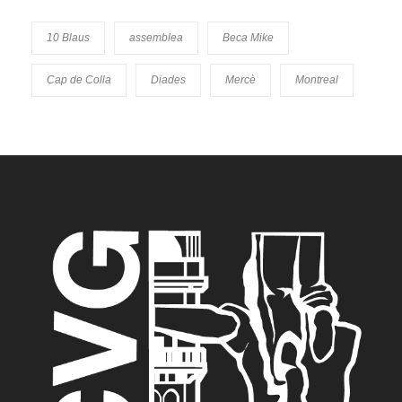
10 Blaus
assemblea
Beca Mike
Cap de Colla
Diades
Mercè
Montreal