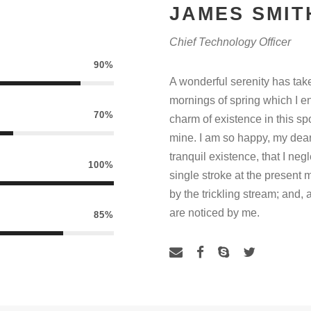
JAMES SMIT
Chief Technology Officer
90%
A wonderful serenity has tak
mornings of spring which I en
70%
charm of existence in this spo
mine. I am so happy, my dear
tranquil existence, that I neg
100%
single stroke at the present
by the trickling stream; and,
are noticed by me.
85%