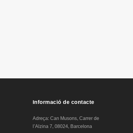
Informació de contacte
Adreça: Can Musons, Carrer de
l’Alzina 7, 08024, Barcelona