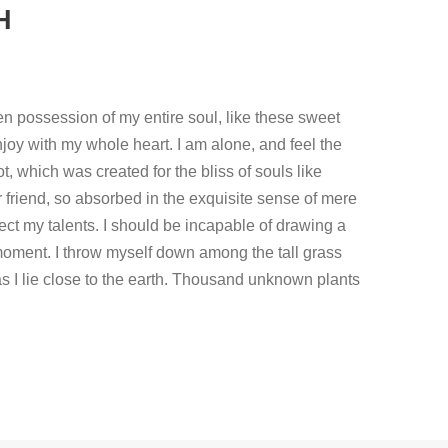
H
en possession of my entire soul, like these sweet
joy with my whole heart. I am alone, and feel the
t, which was created for the bliss of souls like
 friend, so absorbed in the exquisite sense of mere
lect my talents. I should be incapable of drawing a
 moment. I throw myself down among the tall grass
 as I lie close to the earth. Thousand unknown plants