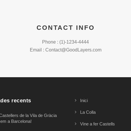
CONTACT INFO
Phone : (1)-1234-4444
Email : Contact@GoodLayers.com
ades recents
Inici
La Colla
Castellers de la Vila de Gràcia
xem a Barcelona!
Vine a fer Castells