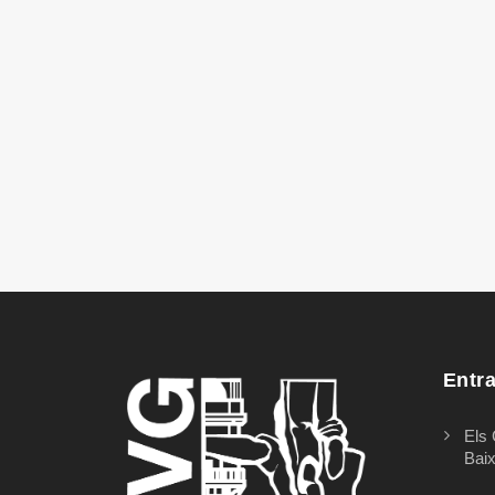
Entr
Els 
Bai